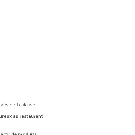
n près de Toulouse
eureux au restaurant
rtir de produits