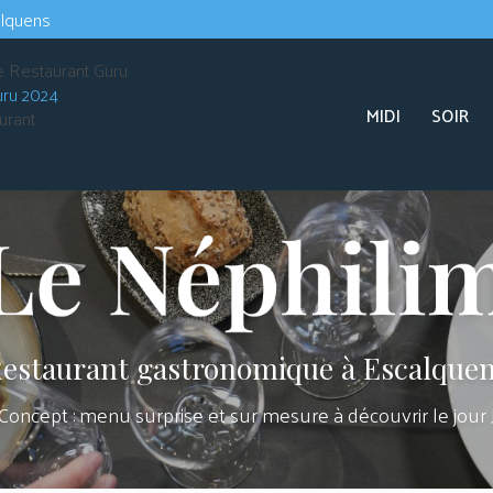
Navigation s
alquens
Navigation principale
uru 2024
MIDI
SOIR
urant
estaurant gastronomique à Escalque
Concept : menu surprise et sur mesure à découvrir le jour 