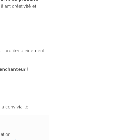
mêlant créativité et
r profiter pleinement
enchanteur
!
 convivialité !
ation