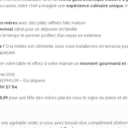
l’occasion, notre chef a imaginé une
expérience culinaire unique
, 
es mères
avec des plats raffinés faits maison
nvivial
, idéal pour un déjeuner en famille
si le temps le permet, profitez d’un repas en extérieur
e !
Si la météo est clémente, nous vous installerons en terrasse pou
apaisant.
er votre table et offrez à votre maman un
moment gourmand et 
ai 2025
NEPHILIM – Escalquens
80 57 84
ILIM
pour une fête des mères placée sous le signe du plaisir et de la
 une agréable visite, si vous avez besoin d'un complément d'inform