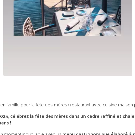
 en famille pour la fête des mères : restaurant avec cuisine maiso
25, célébrez la fête des mères dans un cadre raffiné et chal
ens !
un moment inoubliable avec un
menu gastronomique élaboré à pa