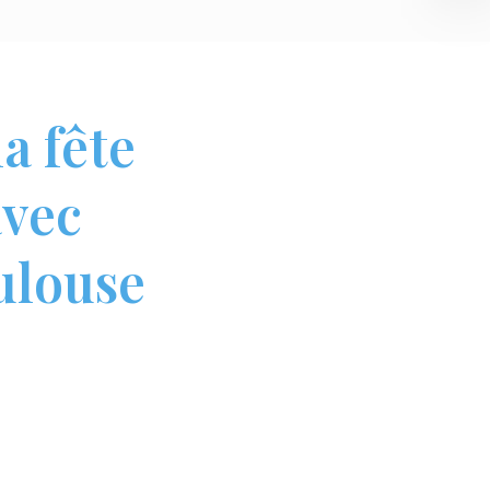
a fête
avec
ulouse