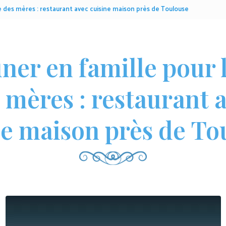
e des mères : restaurant avec cuisine maison près de Toulouse
ner en famille pour l
 mères : restaurant 
ne maison près de To