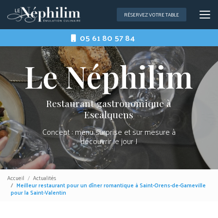
Aller
au
RÉSERVEZ VOTRE TABLE
contenu
principal
05 61 80 57 84
Restaurant gastronomique à
Escalquens
Concept : menu surprise et sur mesure à
découvrir le jour J
Accueil
Actualités
Meilleur restaurant pour un dîner romantique à Saint-Orens-de-Gameville
pour la Saint-Valentin