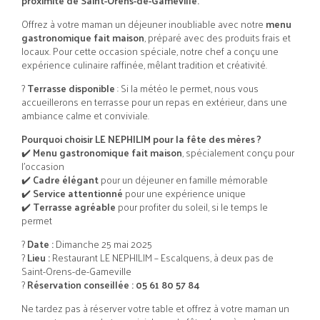
proximité de Saint-Orens-de-Gameville.
Offrez à votre maman un déjeuner inoubliable avec notre
menu
gastronomique fait maison
, préparé avec des produits frais et
locaux. Pour cette occasion spéciale, notre chef a conçu une
expérience culinaire raffinée, mêlant tradition et créativité.
?
Terrasse disponible
: Si la météo le permet, nous vous
accueillerons en terrasse pour un repas en extérieur, dans une
ambiance calme et conviviale.
Pourquoi choisir LE NEPHILIM pour la fête des mères ?
✔️
Menu gastronomique fait maison
, spécialement conçu pour
l'occasion
✔️
Cadre élégant
pour un déjeuner en famille mémorable
✔️
Service attentionné
pour une expérience unique
✔️
Terrasse agréable
pour profiter du soleil, si le temps le
permet
?
Date :
Dimanche 25 mai 2025
?
Lieu :
Restaurant LE NEPHILIM – Escalquens, à deux pas de
Saint-Orens-de-Gameville
?
Réservation conseillée :
05 61 80 57 84
Ne tardez pas à réserver votre table et offrez à votre maman un