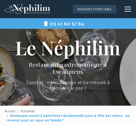
Aller
au
RÉSERVEZ VOTRE TABLE
contenu
principal
05 61 80 57 84
Restaurant gastronomique à
Escalquens
Concept : menu surprise et sur mesure à
découvrir le jour J
Accueil
Actualités
Restaurant ouvert à Saint-Orens-de-Gameville pour la fête des mères : où
réserver pour un repas en famille ?