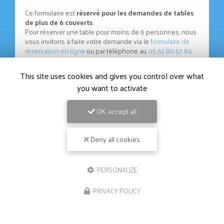
Ce formulaire est
réservé pour les demandes de tables
de plus de 6 couverts
.
Pour réserver une table pour moins de 6 personnes, nous
vous invitons à faire votre demande via le
formulaire de
réservation en ligne
ou par téléphone au
05 61 80 57 84
.
Nom Prénom
This site uses cookies and gives you control over what
you want to activate
Société
OK, accept all
Email
Deny all cookies
Téléphone
Message
PERSONALIZE
PRIVACY POLICY