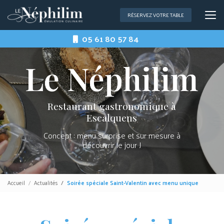
Aller
au
RÉSERVEZ VOTRE TABLE
contenu
principal
05 61 80 57 84
Restaurant gastronomique à
Escalquens
Concept : menu surprise et sur mesure à
découvrir le jour J
Accueil
Actualités
Soirée spéciale Saint-Valentin avec menu unique