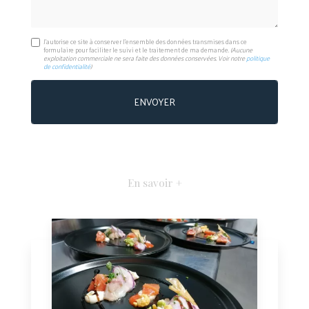
J'autorise ce site à conserver l'ensemble des données transmises dans ce
formulaire pour faciliter le suivi et le traitement de ma demande.
(Aucune
exploitation commerciale ne sera faite des données conservées. Voir notre
politique
de confidentialité
)
En savoir +