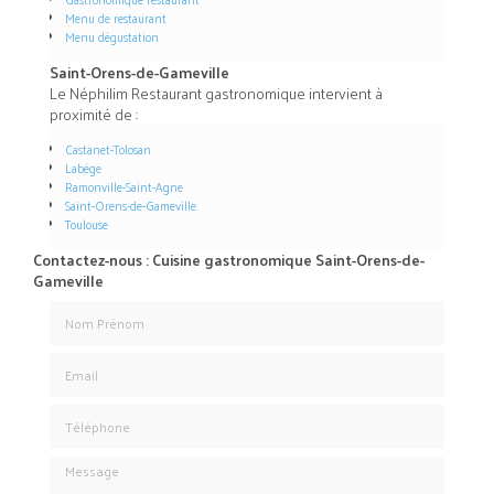
Menu de restaurant
Menu dégustation
Saint-Orens-de-Gameville
Le Néphilim Restaurant gastronomique intervient à
proximité de :
Castanet-Tolosan
Labège
Ramonville-Saint-Agne
Saint-Orens-de-Gameville
Toulouse
Contactez-nous : Cuisine gastronomique Saint-Orens-de-
Gameville
Nom Prénom
Email
Téléphone
Message