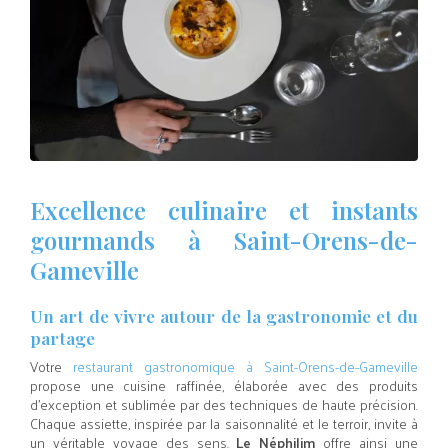
Excellence culinaire et instants
gourmands à Saint-Orens-de-
Gameville
Un art de vivre autour de la gastronomie et du
partage
Votre
restaurant gastronomique à Saint-Orens-de-Gameville
propose une cuisine raffinée, élaborée avec des produits
d’exception et sublimée par des techniques de haute précision.
Chaque assiette, inspirée par la saisonnalité et le terroir, invite à
un véritable voyage des sens.
Le Néphilim
offre ainsi une