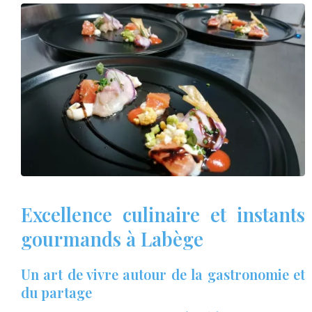
Excellence culinaire et instants
gourmands à Labège
Un art de vivre autour de la gastronomie et
du partage