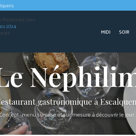
Navigation s
alquens
Navigation principale
uru 2024
MIDI
SOIR
urant
estaurant gastronomique à Escalque
Concept : menu surprise et sur mesure à découvrir le jour 