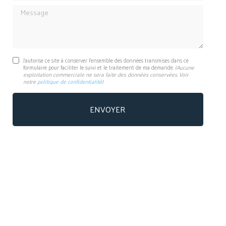
Message
J'autorise ce site à conserver l'ensemble des données transmises dans ce
formulaire pour faciliter le suivi et le traitement de ma demande.
(Aucune
exploitation commerciale ne sera faite des données conservées. Voir
notre
politique de confidentialité
)