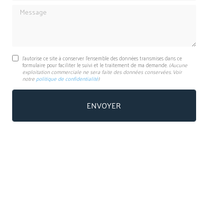
Message
J'autorise ce site à conserver l'ensemble des données transmises dans ce
formulaire pour faciliter le suivi et le traitement de ma demande.
(Aucune
exploitation commerciale ne sera faite des données conservées. Voir
notre
politique de confidentialité
)