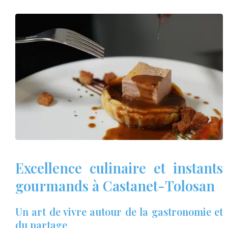
Excellence culinaire et instants
gourmands à Castanet-Tolosan
Un art de vivre autour de la gastronomie et
du partage