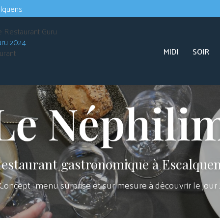
Navigation s
alquens
Navigation principale
uru 2024
MIDI
SOIR
urant
estaurant gastronomique à Escalque
Concept : menu surprise et sur mesure à découvrir le jour 