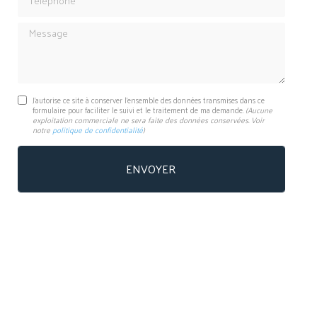
Message
J'autorise ce site à conserver l'ensemble des données transmises dans ce
formulaire pour faciliter le suivi et le traitement de ma demande.
(Aucune
exploitation commerciale ne sera faite des données conservées. Voir
notre
politique de confidentialité
)