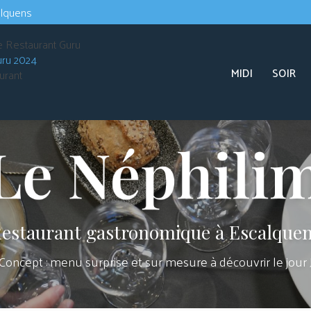
Navigation s
alquens
Navigation principale
uru 2024
MIDI
SOIR
urant
estaurant gastronomique à Escalque
Concept : menu surprise et sur mesure à découvrir le jour 