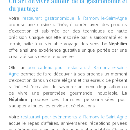
Un art de vivre autour de la gastronomie et
du partage
Votre
restaurant gastronomique à Ramonville-Saint-Agne
propose une cuisine raffinée, élaborée avec des produits
d’exception et sublimée par des techniques de haute
précision. Chaque assiette, inspirée par la saisonnalité et le
terroir, invite à un véritable voyage des sens.
Le Néphilim
offre ainsi une expérience gustative unique, portée par une
créativité sans cesse renouvelée.
Offrir un
bon cadeau pour restaurant à Ramonville-Saint-
Agne
permet de faire découvrir à ses proches un moment
d’exception dans un cadre élégant et chaleureux. Ce présent
raffiné est l’occasion de savourer un menu dégustation ou
de vivre une parenthèse gourmande inoubliable.
Le
Néphilim
propose des formules personnalisées pour
s’adapter à toutes les envies et célébrations.
Votre
restaurant pour évènements à Ramonville-Saint-Agne
accueille repas d’affaires, anniversaires, réceptions privées
ou cérémonies dans un cadre adapté et modulable. Chaque