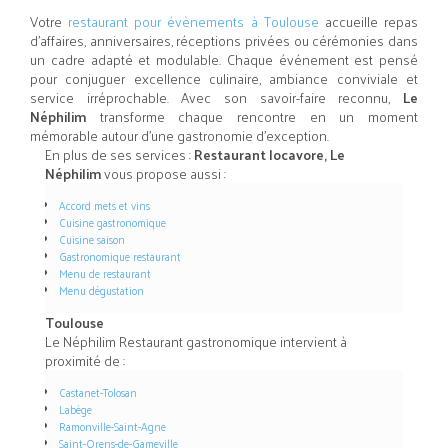
Votre
restaurant pour évènements à Toulouse
accueille repas
d’affaires, anniversaires, réceptions privées ou cérémonies dans
un cadre adapté et modulable. Chaque événement est pensé
pour conjuguer excellence culinaire, ambiance conviviale et
service irréprochable. Avec son savoir-faire reconnu,
Le
Néphilim
transforme chaque rencontre en un moment
mémorable autour d’une gastronomie d’exception.
En plus de ses services :
Restaurant locavore, Le
Néphilim
vous propose aussi :
Accord mets et vins
Cuisine gastronomique
Cuisine saison
Gastronomique restaurant
Menu de restaurant
Menu dégustation
Toulouse
Le Néphilim Restaurant gastronomique intervient à
proximité de :
Castanet-Tolosan
Labège
Ramonville-Saint-Agne
Saint-Orens-de-Gameville