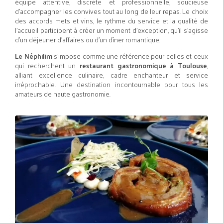
équipe attentive, discrète et professionnelle, soucieuse
d’accompagner les convives tout au long de leur repas. Le choix
des accords mets et vins, le rythme du service et la qualité de
l’accueil participent à créer un moment d’exception, qu’il s’agisse
d’un déjeuner d’affaires ou d’un dîner romantique.
Le Néphilim
s’impose comme une référence pour celles et ceux
qui recherchent un
restaurant gastronomique à Toulouse
,
alliant excellence culinaire, cadre enchanteur et service
irréprochable. Une destination incontournable pour tous les
amateurs de haute gastronomie.