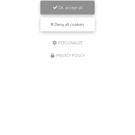
OK, accept all
Deny all cookies
PERSONALIZE
PRIVACY POLICY
09/05/2026
Repas de groupe à Ramonville-Sainte-
Agne
Bienvenue chez
Le Néphilim
, votre restaurant
gastronomique de référence à Escalquens et ses
environs. Si vous êtes à la recherche d'un lieu
exceptionnel pour organiser des
…
TOUTE L'ACTUALITÉ