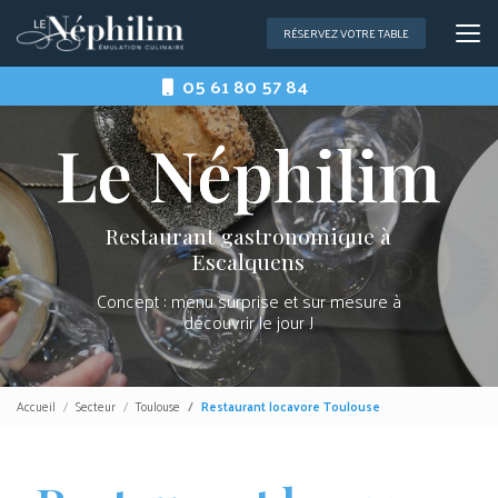
Aller
au
RÉSERVEZ VOTRE TABLE
contenu
principal
05 61 80 57 84
Restaurant gastronomique à
Escalquens
Concept : menu surprise et sur mesure à
découvrir le jour J
Accueil
Secteur
Toulouse
Restaurant locavore Toulouse