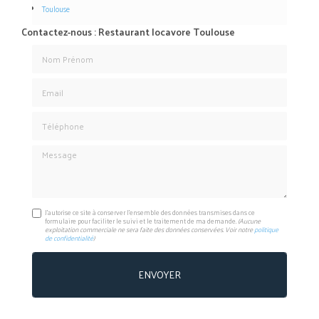
Toulouse
Contactez-nous : Restaurant locavore Toulouse
Nom Prénom
Email
Téléphone
Message
J'autorise ce site à conserver l'ensemble des données transmises dans ce
formulaire pour faciliter le suivi et le traitement de ma demande.
(Aucune
exploitation commerciale ne sera faite des données conservées. Voir notre
politique
de confidentialité
)