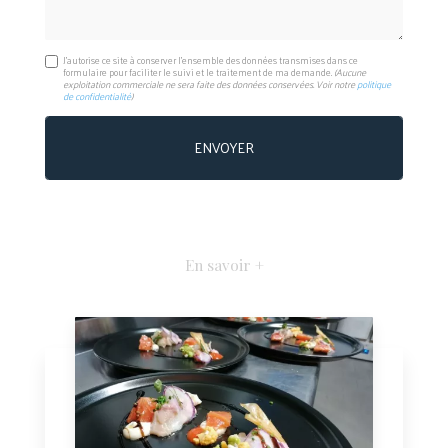
J'autorise ce site à conserver l'ensemble des données transmises dans ce
formulaire pour faciliter le suivi et le traitement de ma demande.
(Aucune
exploitation commerciale ne sera faite des données conservées. Voir notre
politique
de confidentialité
)
En savoir +