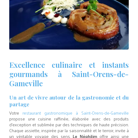
Excellence culinaire et instants
gourmands à Saint-Orens-de-
Gameville
Un art de vivre autour de la gastronomie et du
partage
Votre
restaurant gastronomique à Saint-Orens-de-Gameville
propose une cuisine raffinée, élaborée avec des produits
d’exception et sublimée par des techniques de haute précision.
Chaque assiette, inspirée par la saisonnalité et le terroir, invite à
un véritable voyage des sens.
Le Néphilim
offre ainsi une