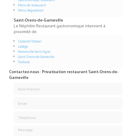
Menu de restaurant
Menu dégustation
Saint-Orens-de-Gameville
Le Néphilim Restaurant gastronomique intervient à
proximité de :
Castanet-Tolosan
Labège
Ramonville-Saint-Agne
Saint-Orens-de-Gameville
Toulouse
Contactez-nous : Privatisation restaurant Saint-Orens-de-
Gameville
Nom Prénom
Email
Téléphone
Message