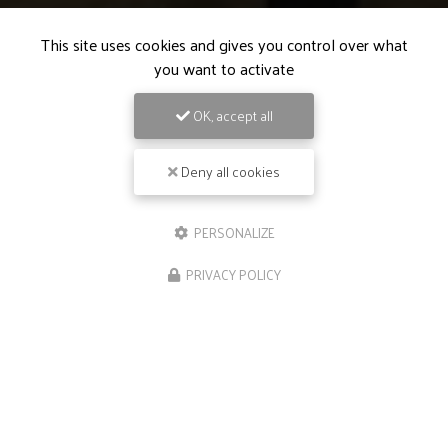
This site uses cookies and gives you control over what
you want to activate
OK, accept all
Deny all cookies
PERSONALIZE
PRIVACY POLICY
09/05/2026
Repas de groupe à Ramonville-Sainte-
Agne
Bienvenue chez
Le Néphilim
, votre restaurant