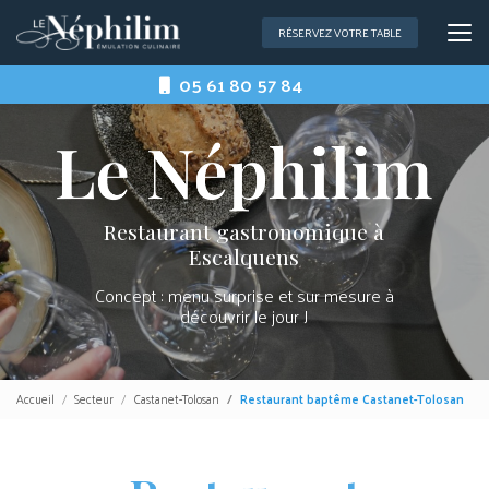
Aller
au
RÉSERVEZ VOTRE TABLE
contenu
principal
05 61 80 57 84
Restaurant gastronomique à
Escalquens
Concept : menu surprise et sur mesure à
découvrir le jour J
Accueil
Secteur
Castanet-Tolosan
Restaurant baptême Castanet-Tolosan