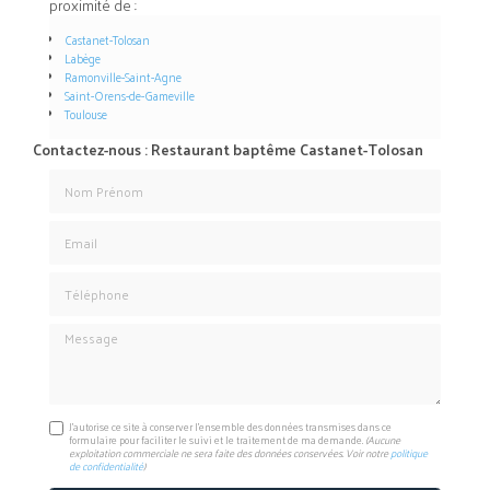
proximité de :
Castanet-Tolosan
Labège
Ramonville-Saint-Agne
Saint-Orens-de-Gameville
Toulouse
Contactez-nous : Restaurant baptême Castanet-Tolosan
Nom Prénom
Email
Téléphone
Message
J'autorise ce site à conserver l'ensemble des données transmises dans ce
formulaire pour faciliter le suivi et le traitement de ma demande.
(Aucune
exploitation commerciale ne sera faite des données conservées. Voir notre
politique
de confidentialité
)