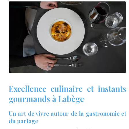
Excellence culinaire et instants
gourmands à Labège
Un art de vivre autour de la gastronomie et
du partage