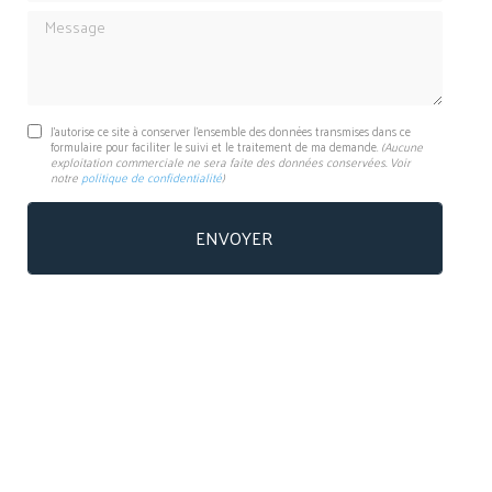
Message
J'autorise ce site à conserver l'ensemble des données transmises dans ce
formulaire pour faciliter le suivi et le traitement de ma demande.
(Aucune
exploitation commerciale ne sera faite des données conservées. Voir
notre
politique de confidentialité
)