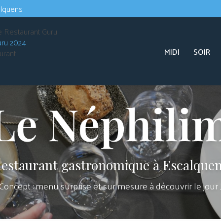
Navigation s
alquens
Navigation principale
uru 2024
MIDI
SOIR
urant
estaurant gastronomique à Escalque
Concept : menu surprise et sur mesure à découvrir le jour 