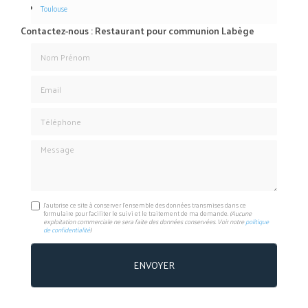
Toulouse
Contactez-nous : Restaurant pour communion Labège
Nom Prénom
Email
Téléphone
Message
J'autorise ce site à conserver l'ensemble des données transmises dans ce
formulaire pour faciliter le suivi et le traitement de ma demande.
(Aucune
exploitation commerciale ne sera faite des données conservées. Voir notre
politique
de confidentialité
)