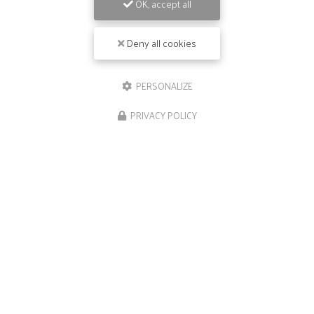
OK, accept all
Deny all cookies
PERSONALIZE
PRIVACY POLICY
09/05/2026
Repas de groupe à Ramonville-Sainte-
Agne
Bienvenue chez
Le Néphilim
, votre restaurant
gastronomique de référence à Escalquens et ses
environs. Si vous êtes à la recherche d'un lieu
exceptionnel pour organiser des
…
TOUTE L'ACTUALITÉ