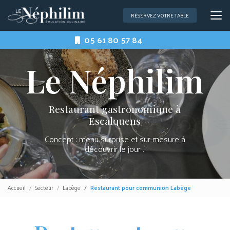
Aller
au
RÉSERVEZ VOTRE TABLE
contenu
principal
05 61 80 57 84
Restaurant gastronomique à
Escalquens
Concept : menu surprise et sur mesure à
découvrir le jour J
Accueil
Secteur
Labège
Restaurant pour communion Labège