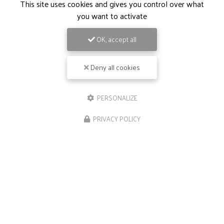
This site uses cookies and gives you control over what
you want to activate
OK, accept all
Deny all cookies
PERSONALIZE
PRIVACY POLICY
09/05/2026
Repas de groupe à Ramonville-Sainte-
Agne
Bienvenue chez
Le Néphilim
, votre restaurant
gastronomique de référence à Escalquens et ses
environs. Si vous êtes à la recherche d'un lieu
exceptionnel pour organiser des
…