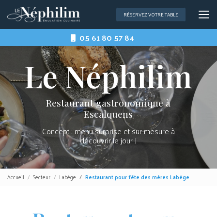
Aller
au
RÉSERVEZ VOTRE TABLE
contenu
principal
05 61 80 57 84
Restaurant gastronomique à
Escalquens
Concept : menu surprise et sur mesure à
découvrir le jour J
Accueil
Secteur
Labège
Restaurant pour fête des mères Labège