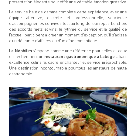
présentation élégante pour offrir une véritable émotion gustative.
Le service haut de gamme complète cette expérience, avec une
équipe attentive, discrète et professionnelle, soucieuse
d’accompagner les convives tout au long de leur repas. Le choix
des accords mets et vins, le rythme du service et la qualité de
l’accueil participent à créer un moment d’exception, qu’il s’agisse
d’un déjeuner d’affaires ou d’un dîner romantique.
Le Néphilim
s’impose comme une référence pour celles et ceux
qui recherchent un
restaurant gastronomique à Labège
, alliant
excellence culinaire, cadre enchanteur et service irréprochable.
Une destination incontournable pour tous les amateurs de haute
gastronomie.