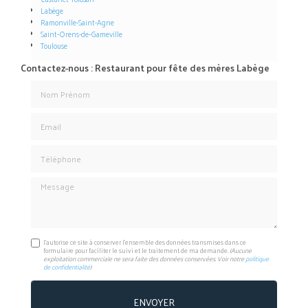
Labège
Ramonville-Saint-Agne
Saint-Orens-de-Gameville
Toulouse
Contactez-nous : Restaurant pour fête des mères Labège
Nom Prénom
Email
Téléphone
Message
J'autorise ce site à conserver l'ensemble des données transmises dans ce
formulaire pour faciliter le suivi et le traitement de ma demande.
(Aucune
exploitation commerciale ne sera faite des données conservées. Voir notre
politique
de confidentialité
)