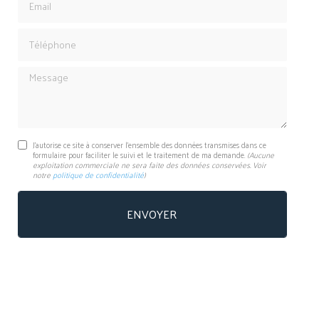
Téléphone
Message
J'autorise ce site à conserver l'ensemble des données transmises dans ce
formulaire pour faciliter le suivi et le traitement de ma demande.
(Aucune
exploitation commerciale ne sera faite des données conservées. Voir
notre
politique de confidentialité
)