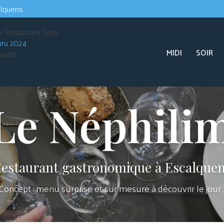
Navigation s
alquens
Navigation principale
uru 2024
MIDI
SOIR
urant
estaurant gastronomique à Escalque
Concept : menu surprise et sur mesure à découvrir le jour 