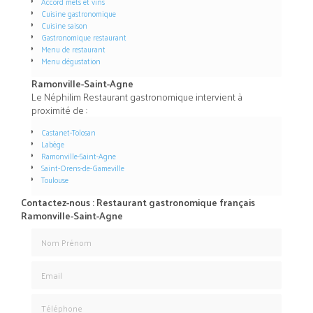
Accord mets et vins
Cuisine gastronomique
Cuisine saison
Gastronomique restaurant
Menu de restaurant
Menu dégustation
Ramonville-Saint-Agne
Le Néphilim Restaurant gastronomique intervient à
proximité de :
Castanet-Tolosan
Labège
Ramonville-Saint-Agne
Saint-Orens-de-Gameville
Toulouse
Contactez-nous : Restaurant gastronomique français
Ramonville-Saint-Agne
Nom Prénom
Email
Téléphone