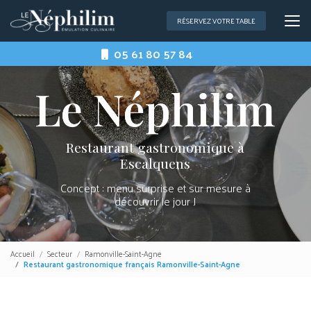
Aller
au
RÉSERVEZ VOTRE TABLE
contenu
principal
05 61 80 57 84
Restaurant gastronomique à
Escalquens
Concept : menu surprise et sur mesure à
découvrir le jour J
Accueil
Secteur
Ramonville-Saint-Agne
Restaurant gastronomique français Ramonville-Saint-Agne