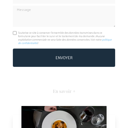
Message
J'autorise ce site à conserver l'ensemble des données transmises dans ce
formulaire pour faciliter le suivi et le traitement de ma demande.
(Aucune
exploitation commerciale ne sera faite des données conservées. Voir notre
politique
de confidentialité
)
En savoir +