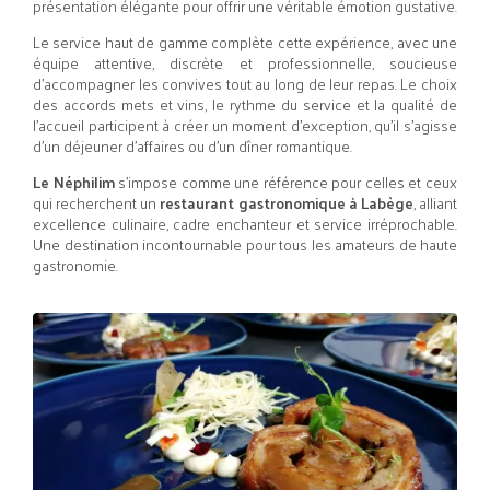
présentation élégante pour offrir une véritable émotion gustative.
Le service haut de gamme complète cette expérience, avec une
équipe attentive, discrète et professionnelle, soucieuse
d’accompagner les convives tout au long de leur repas. Le choix
des accords mets et vins, le rythme du service et la qualité de
l’accueil participent à créer un moment d’exception, qu’il s’agisse
d’un déjeuner d’affaires ou d’un dîner romantique.
Le Néphilim
s’impose comme une référence pour celles et ceux
qui recherchent un
restaurant gastronomique à Labège
, alliant
excellence culinaire, cadre enchanteur et service irréprochable.
Une destination incontournable pour tous les amateurs de haute
gastronomie.