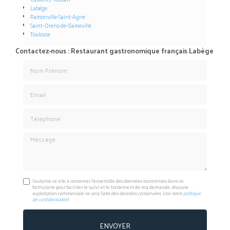
Labège
Ramonville-Saint-Agne
Saint-Orens-de-Gameville
Toulouse
Contactez-nous : Restaurant gastronomique français Labège
Nom Prénom
Email
Téléphone
Message
J'autorise ce site à conserver l'ensemble des données transmises dans ce
formulaire pour faciliter le suivi et le traitement de ma demande.
(Aucune
exploitation commerciale ne sera faite des données conservées. Voir notre
politique
de confidentialité
)