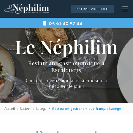
Aller
au
RÉSERVEZ VOTRE TABLE
contenu
principal
05 61 80 57 84
Restaurant gastronomique à
Escalquens
Concept : menu surprise et sur mesure à
découvrir le jour J
Accueil
Secteur
Labège
Restaurant gastronomique français Labège