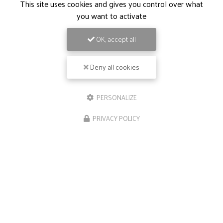
This site uses cookies and gives you control over what
you want to activate
OK, accept all
Deny all cookies
PERSONALIZE
PRIVACY POLICY
09/05/2026
Repas de groupe à Ramonville-Sainte-
Agne
Bienvenue chez
Le Néphilim
, votre restaurant
gastronomique de référence à Escalquens et ses
environs. Si vous êtes à la recherche d'un lieu
exceptionnel pour organiser des
…