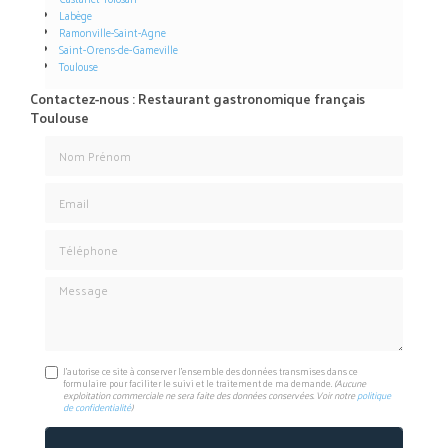
Labège
Ramonville-Saint-Agne
Saint-Orens-de-Gameville
Toulouse
Contactez-nous : Restaurant gastronomique français
Toulouse
Nom Prénom
Email
Téléphone
Message
J'autorise ce site à conserver l'ensemble des données transmises dans ce
formulaire pour faciliter le suivi et le traitement de ma demande.
(Aucune
exploitation commerciale ne sera faite des données conservées. Voir notre
politique
de confidentialité
)