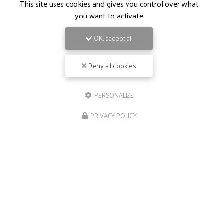
This site uses cookies and gives you control over what
you want to activate
OK, accept all
Deny all cookies
PERSONALIZE
PRIVACY POLICY
09/05/2026
Repas de groupe à Ramonville-Sainte-
Agne
Bienvenue chez
Le Néphilim
, votre restaurant
gastronomique de référence à Escalquens et ses
environs. Si vous êtes à la recherche d'un lieu
exceptionnel pour organiser des
…