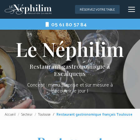
Aller
au
RÉSERVEZ VOTRE TABLE
contenu
principal
05 61 80 57 84
Restaurant gastronomique à
Escalquens
Concept : menu surprise et sur mesure à
découvrir le jour J
Accueil
Secteur
Toulouse
Restaurant gastronomique français Toulouse